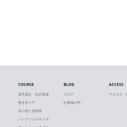
COURSE
BLOG
ACCESS
深爪矯正・自爪育成
ブログ
アクセス・
巻き爪ケア
お客様の声
爪の見た目改善
ハンドジェルネイル