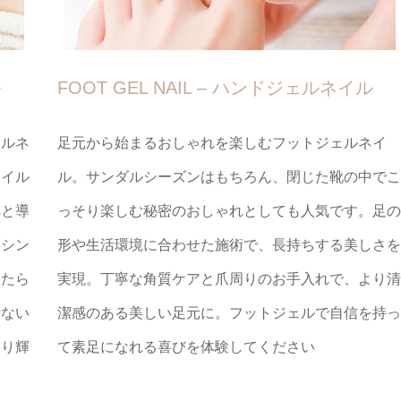
ル
FOOT GEL NAIL – ハンドジェルネイル
ェルネ
足元から始まるおしゃれを楽しむフットジェルネイ
タイル
ル。サンダルシーズンはもちろん、閉じた靴の中でこ
へと導
っそり楽しむ秘密のおしゃれとしても人気です。足の
、シン
形や生活環境に合わせた施術で、長持ちする美しさを
なたら
実現。丁寧な角質ケアと爪周りのお手入れで、より清
らない
潔感のある美しい足元に。フットジェルで自信を持っ
より輝
て素足になれる喜びを体験してください