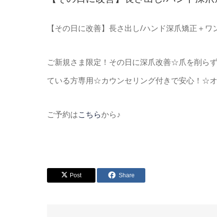
【その日に改善】長さ出し/ハンド深爪矯正＋ワンカ
ご新規さま限定！その日に深爪改善☆爪を削らず
ている方専用☆カウンセリング付きで安心！☆オ
ご予約は
こちら
から♪
Post
Share